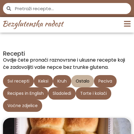
Recepti
Ovdje ćete pronaći raznovrsne i ukusne recepte koji
će zadovoljiti vaše nepce bez trunke glutena.
Svi recepti
Keksi
Kruh
Ostalo
Peciva
Recipes in English
Sladoledi
Torte i kolači
Voćne zdjelice