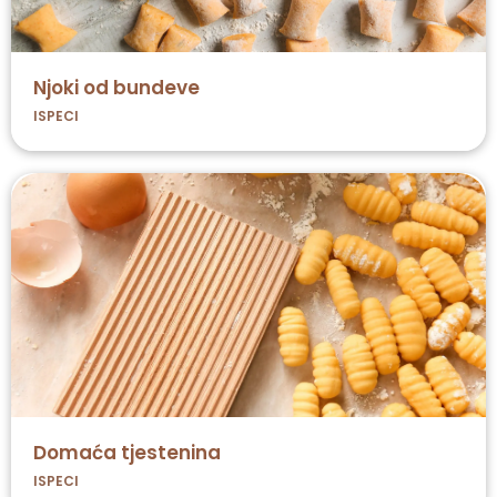
Njoki od bundeve
ISPECI
Domaća tjestenina
ISPECI