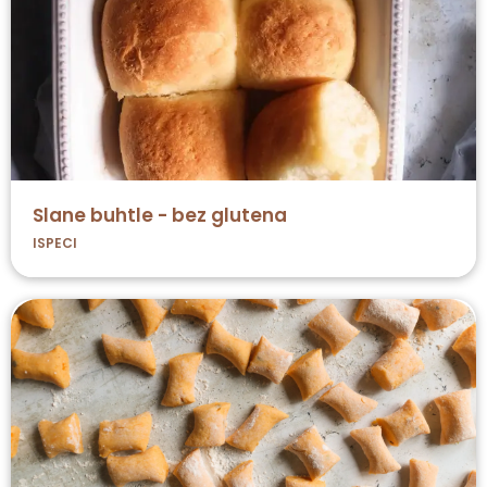
Slane buhtle - bez glutena
ISPECI