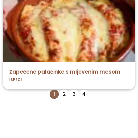
Zapečene palačinke s mljevenim mesom
ISPECI
1
2
3
4