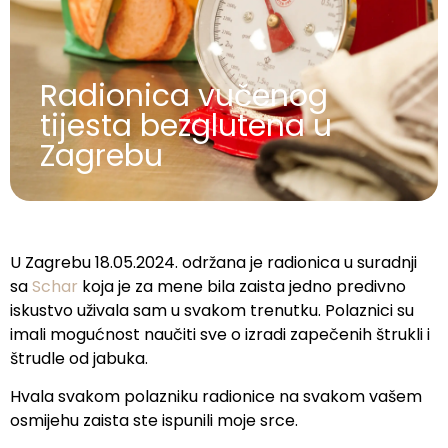
Radionica vučenog
tijesta bezglutena u
Zagrebu
U Zagrebu 18.05.2024. održana je radionica u suradnji
sa
Schar
koja je za mene bila zaista jedno predivno
iskustvo uživala sam u svakom trenutku. Polaznici su
imali mogućnost naučiti sve o izradi zapečenih štrukli i
štrudle od jabuka.
Hvala svakom polazniku radionice na svakom vašem
osmijehu zaista ste ispunili moje srce.