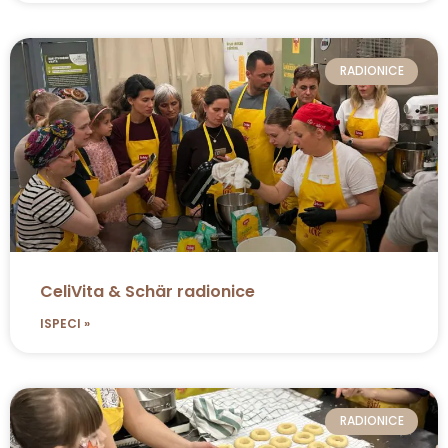
RADIONICE
CeliVita & Schär radionice
ISPECI »
RADIONICE