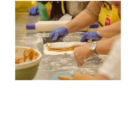
Pretraži moje recepte
Raznovrsni i ukusni recepti bez glutena.