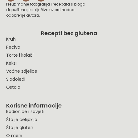
Preuzimanje fotografija i recepata s bloga
dopušteno je isključivo uz prethodno
odobrenje autora.
Recepti bez glutena
Kruh
Peciva
Torte i kolači
Keksi
Voćne zdjelice
Sladoledi
Ostalo
Korisne informacije
Radionice i savjeti
Što je celijakija
Što je gluten
O meni